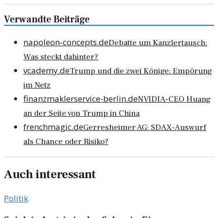
Verwandte Beiträge
napoleon-concepts.de
Debatte um Kanzlertausch:
Was steckt dahinter?
vcademy.de
Trump und die zwei Könige: Empörung
im Netz
finanzmaklerservice-berlin.de
NVIDIA-CEO Huang
an der Seite von Trump in China
frenchmagic.de
Gerresheimer AG: SDAX-Auswurf
als Chance oder Risiko?
Auch interessant
Politik