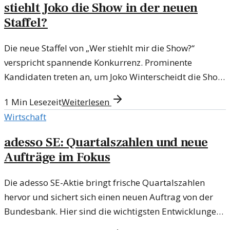
stiehlt Joko die Show in der neuen
Staffel?
Die neue Staffel von „Wer stiehlt mir die Show?“
verspricht spannende Konkurrenz. Prominente
Kandidaten treten an, um Joko Winterscheidt die Show
zu stehlen und ihre Fähigkeiten im Rampenlicht zu
1
Min Lesezeit
Weiterlesen
beweisen.
Wirtschaft
adesso SE: Quartalszahlen und neue
Aufträge im Fokus
Die adesso SE-Aktie bringt frische Quartalszahlen
hervor und sichert sich einen neuen Auftrag von der
Bundesbank. Hier sind die wichtigsten Entwicklungen
zusammengefasst.