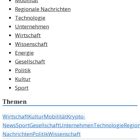
Mobilität
Regionale Nachrichten
Technologie
Unternehmen
Wirtschaft
Wissenschaft
Energie
Gesellschaft
Politik
Kultur
Sport
Themen
Wirtschaft
Kultur
Mobilität
Krypto-
News
Sport
Gesellschaft
Unternehmen
Technologie
Region
Nachrichten
Politik
Wissenschaft