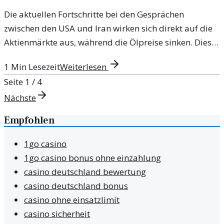
Die aktuellen Fortschritte bei den Gesprächen
zwischen den USA und Iran wirken sich direkt auf die
Aktienmärkte aus, während die Ölpreise sinken. Diese
Entwicklungen zeigen die Komplexität der
1
Min Lesezeit
Weiterlesen
Energiemärkte.
Seite
1
/
4
Nächste
Empfohlen
1go casino
1go casino bonus ohne einzahlung
casino deutschland bewertung
casino deutschland bonus
casino ohne einsatzlimit
casino sicherheit