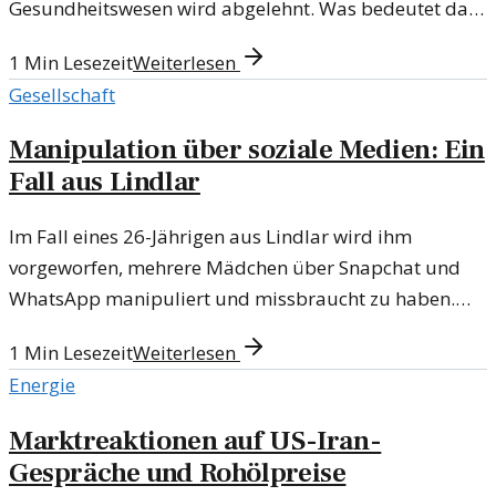
Gesundheitswesen wird abgelehnt. Was bedeutet das
für die Zukunft der medizinischen Versorgung?
1
Min Lesezeit
Weiterlesen
Gesellschaft
Manipulation über soziale Medien: Ein
Fall aus Lindlar
Im Fall eines 26-Jährigen aus Lindlar wird ihm
vorgeworfen, mehrere Mädchen über Snapchat und
WhatsApp manipuliert und missbraucht zu haben.
Die Vorwürfe werfen Fragen zur Sicherheit und zum
1
Min Lesezeit
Weiterlesen
Schutz von Jugendlichen in sozialen Medien auf.
Energie
Marktreaktionen auf US-Iran-
Gespräche und Rohölpreise